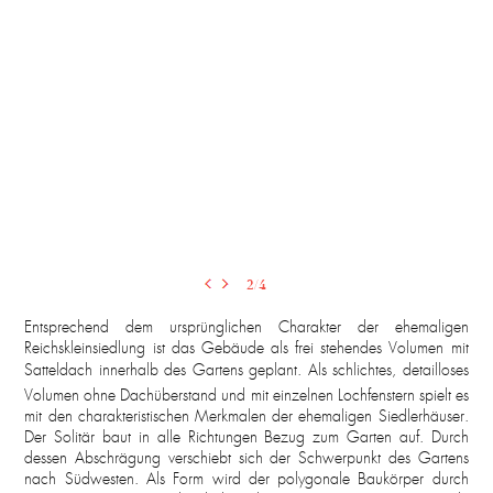
2
/4
Entsprechend dem ursprünglichen Charakter der ehemaligen
Reichskleinsiedlung ist das Gebäude als frei stehendes Volumen mit
Satteldach innerhalb des Gartens geplant. Als schlichtes, detailloses
Volumen ohne Dachüberstand und mit einzelnen Lochfenstern spielt es
mit den charakteristischen Merkmalen der ehemaligen Siedlerhäuser.
Der Solitär baut in alle Richtungen Bezug zum Garten auf. Durch
dessen Abschrägung verschiebt sich der Schwerpunkt des Gartens
nach Südwesten. Als Form wird der polygonale Baukörper durch